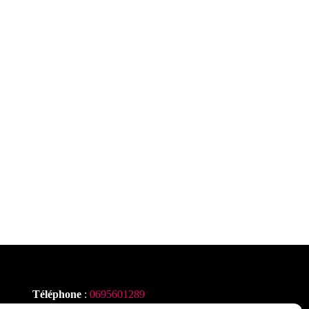
Téléphone
:
0695601289