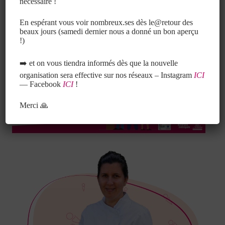
nécessaire !
consigné (réseau Raboule).
En espérant vous voir nombreux.ses dès le@retour des
À travers ces actions, le glacier affiche une volonté de
beaux jours (samedi dernier nous a donné un bon aperçu
réduire son impact écologique et propose une offre
!)
gourmande raisonnée.
➡️ et on vous tiendra informés dès que la nouvelle
organisation sera effective sur nos réseaux – Instagram
ICI
— Facebook
ICI
!
Merci 🙏