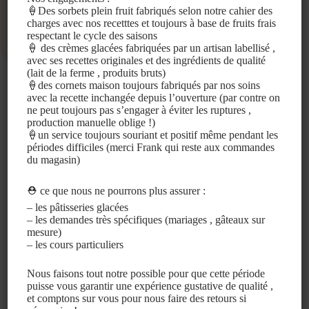
🍦Des sorbets plein fruit fabriqués selon notre cahier des
charges avec nos recetttes et toujours à base de fruits frais
respectant le cycle des saisons
🍦 des crèmes glacées fabriquées par un artisan labellisé ,
avec ses recettes originales et des ingrédients de qualité
(lait de la ferme , produits bruts)
🍦des cornets maison toujours fabriqués par nos soins
avec la recette inchangée depuis l’ouverture (par contre on
Qui sommes nous?
ne peut toujours pas s’engager à éviter les ruptures ,
production manuelle oblige !)
Nous proposons toute l’année des glaces et sorbets à base de
🍦un service toujours souriant et positif même pendant les
fruits frais et de saison à la boule, en pot, ou des bacs à
périodes difficiles (merci Frank qui reste aux commandes
emporter de 500ml ou 800ml. Nous fabriquons également
du magasin)
des pâtisseries glacées (vacherins, charlottes glacées,
omelettes norvégiennes, etc..) sur commande pour 6
personnes. L’intégralité de nos produits est fabriquée par nos
⛑️ ce que nous ne pourrons plus assurer :
soins et de manière artisanale, dans notre laboratoire situé à
– les pâtisseries glacées
500m.
– les demandes très spécifiques (mariages , gâteaux sur
mesure)
Nous utilisons des produits bruts, fruits frais et de saison.
– les cours particuliers
Une majorité des ingrédients est sourcée localement (lait,
farine, œufs, chocolats, fruits locaux). Les glaces sont
Nous faisons tout notre possible pour que cette période
acheminées depuis le laboratoire de fabrication jusqu’à la
puisse vous garantir une expérience gustative de qualité ,
boutique à vélo cargo assisté. Une partie de nos glaces à
et comptons sur vous pour nous faire des retours si
emporter est conditionnée dans des contenants de réemploi