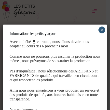
Passer
au
contenu
Glaces & sorbets artisanaux,
×
faits 100% par nos soins
Informations les petits glaçons
à Clermont Ferrand.
Avec un bébé 🐣 en route , nous allons devoir nous
adapter au cours des 6 prochains mois !
Comme nous ne pourrons plus assumer la production nous
même , nous prévoyons de sous-traiter la production.
Pas d’inquiétude , nous sélectionnons des ARTISANS et
FABRICANTS de qualité , qui travaillent en circuit court
et qui respectent les produits.
Ainsi nous nous engagerons à vous proposer un service et
des produits de qualité , aux horaires habituels et en toute
transparence.
Nos engagements :