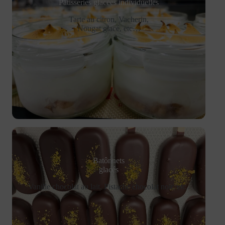
Pâtisseries glacées individuelles
Tarte au citron, Vacherin,
Nougat glacé, etc…
Batônnets
glacés
Vanille chocolat au lait, Pistache chocolat noir, etc..