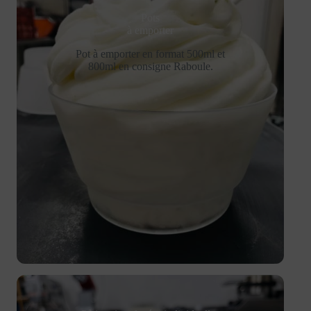
Pots
à emporter
Pot à emporter en format 500ml et
800ml en consigne Raboule.